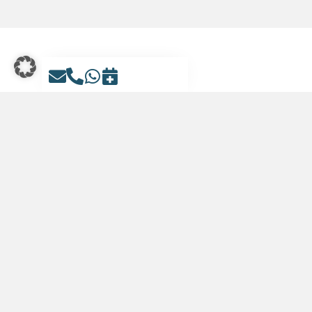
Kontakt
Ihre Kanzlei Trixi Hoferichter.
Adresse
Karmelitenstraße 36
97070 Würzburg
+49 931 27898871
info@arbeitsrecht.services