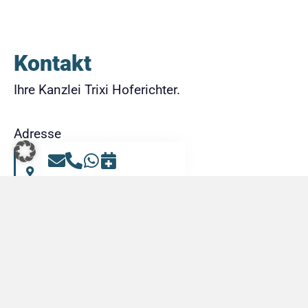
Kontakt
Ihre Kanzlei Trixi Hoferichter.
Adresse
Karmelitenstraße 36
97070 Würzburg
+49 931 27898871
info@arbeitsrecht.services
Öffnungszeiten
Montag – Samstag 08:00 – 22:00 Uhr